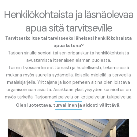
Henkilökohtaista ja läsnäolevaa
apua sitä tarvitseville
Tarvitsetko itse tai tarvitseeko läheisesi henkilökohtaista
apua kotona?
Tarjoan sinulle seniori tai senioripariskunta henkilökohtaista
avustamista itsenäisen elämän puolesta.
Toimin työssäni kiireettömästi ja huolellisesti, tekemisessä
mukana myös suurella sydämellä, iloisella mielellä ja terveellä
maalaisjärjellä. Yrittäjänä ja ison perheen äitinä olen loistava
organisoimaan asioita. Asiakkaan yksityisyyden kunnioitus on
myös tärkeää. Tarjoamani palvelu on kotipalvelun tukipalvelua.
Olen luotettava, turvallinen ja aidosti välittävä.