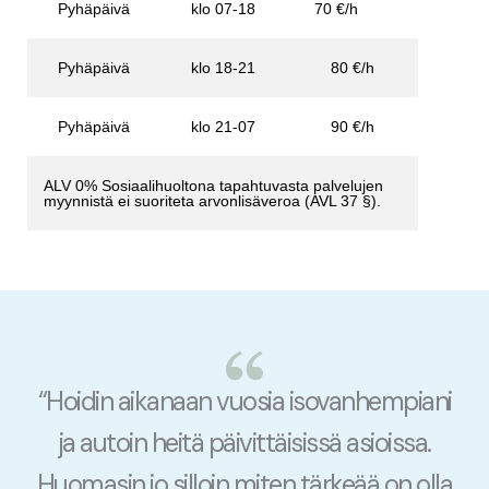
Pyhäpäivä
klo 07-18
70 €/h
Pyhäpäivä
klo 18-21
80 €/h
Pyhäpäivä
klo 21-07
90 €/h
ALV 0% Sosiaalihuoltona tapahtuvasta palvelujen
myynnistä ei suoriteta arvonlisäveroa (AVL 37 §).
“Hoidin aikanaan vuosia isovanhempiani
ja autoin heitä päivittäisissä asioissa.
Huomasin jo silloin miten tärkeää on olla