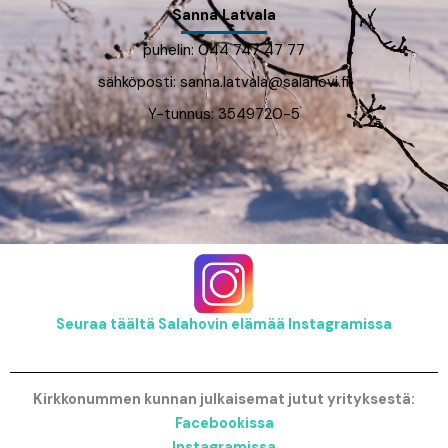
Sanna Latvala
puhelin: 044 747 47 77
sähköposti: sanna.latvala@salahovi.fi
Y-tunnus: 3549720-5
Seuraa täältä Salahovin elämää Instagramissa
Kirkkonummen kunnan julkaisemat jutut yrityksestä:
Facebookissa
Instagramissa