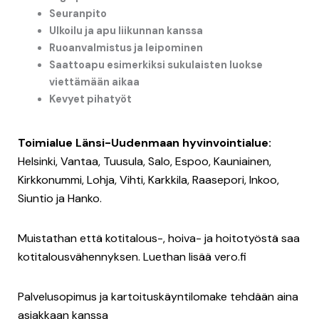
Seuranpito
Ulkoilu ja apu liikunnan kanssa
Ruoanvalmistus ja leipominen
Saattoapu esimerkiksi sukulaisten luokse
viettämään aikaa
Kevyet pihatyöt
Toimialue Länsi-Uudenmaan hyvinvointialue:
Helsinki, Vantaa, Tuusula, Salo, Espoo, Kauniainen,
Kirkkonummi, Lohja, Vihti, Karkkila, Raasepori, Inkoo,
Siuntio ja Hanko.
Muistathan että kotitalous-, hoiva- ja hoitotyöstä saa
kotitalousvähennyksen. Luethan lisää vero.fi
Palvelusopimus ja kartoituskäyntilomake tehdään aina
asiakkaan kanssa