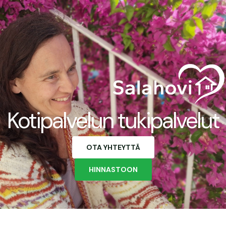
Kotipalvelun tukipalvelut
OTA YHTEYTTÄ
HINNASTOON